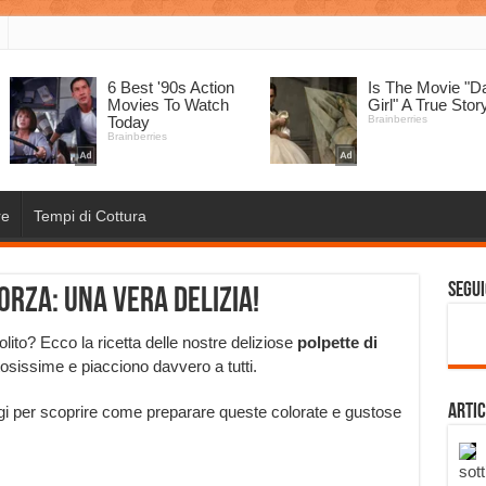
re
Tempi di Cottura
Segui
orza: una vera delizia!
olito? Ecco la ricetta delle nostre deliziose
polpette di
tosissime e piacciono davvero a tutti.
Artic
oggi per scoprire come preparare queste colorate e gustose
sott