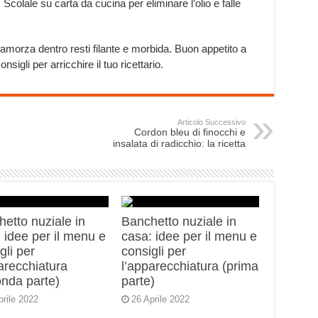
. Scolale su carta da cucina per eliminare l’olio e falle
amorza dentro resti filante e morbida. Buon appetito a
nsigli per arricchire il tuo ricettario.
Articolo Successivo
Cordon bleu di finocchi e
insalata di radicchio: la ricetta
etto nuziale in
Banchetto nuziale in
 idee per il menu e
casa: idee per il menu e
gli per
consigli per
arecchiatura
l’apparecchiatura (prima
onda parte)
parte)
prile 2022
26 Aprile 2022