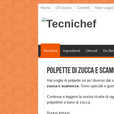
Home
Chi siamo
Contatti
Note Legali
Tecniche
Ingredienti
Utensili
Da Be
Polpette di zucca e scam
Hai voglia di polpette un po’ diverse dal s
zucca e scamorza
. Sono speciali e gus
Continua a leggere la nostra ricetta di 
polpettine a base di zucca.
Buona lettura!