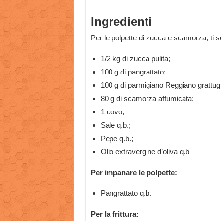
Ingredienti
Per le polpette di zucca e scamorza, ti s
1/2 kg di zucca pulita;
100 g di pangrattato;
100 g di parmigiano Reggiano grattugi
80 g di scamorza affumicata;
1 uovo;
Sale q.b.;
Pepe q.b.;
Olio extravergine d’oliva q.b
Per impanare le polpette:
Pangrattato q.b.
Per la frittura: