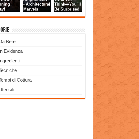
gorie
Da Bere
In Evidenza
Ingredienti
Tecniche
Tempi di Cottura
Utensili