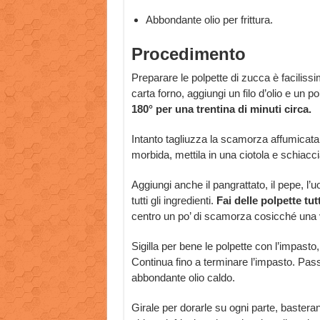
Abbondante olio per frittura.
Procedimento
Preparare le polpette di zucca è facilissi
carta forno, aggiungi un filo d’olio e un p
180° per una trentina di minuti circa.
Intanto tagliuzza la scamorza affumicat
morbida, mettila in una ciotola e schiacc
Aggiungi anche il pangrattato, il pepe, l
tutti gli ingredienti.
Fai delle polpette tut
centro un po’ di scamorza cosicché una vol
Sigilla per bene le polpette con l’impasto,
Continua fino a terminare l’impasto. Passa
abbondante olio caldo.
Girale per dorarle su ogni parte, basteran