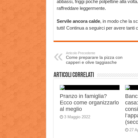
abbassi, friggi poche polpettine alla volta
raffreddare leggermente.
Servile ancora calde
, in modo che la sc
tutti! Continua a seguirci per avere tanti co
Articolo Precedente
Come preparare la pizza con
capperi e olive taggiasche
Articoli correlati
Pranzo in famiglia?
Banch
Ecco come organizzarlo
casa:
al meglio
consi
l’app
3 Maggio 2022
(sec
27 A