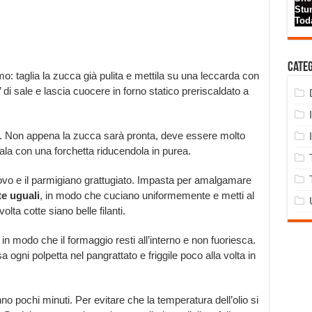
Cate
mo: taglia la zucca già pulita e mettila su una leccarda con
o’ di sale e lascia cuocere in forno statico preriscaldato a
a. Non appena la zucca sarà pronta, deve essere molto
iala con una forchetta riducendola in purea.
’uovo e il parmigiano grattugiato. Impasta per amalgamare
te uguali
, in modo che cuciano uniformemente e metti al
ta cotte siano belle filanti.
 in modo che il formaggio resti all’interno e non fuoriesca.
 ogni polpetta nel pangrattato e friggile poco alla volta in
no pochi minuti. Per evitare che la temperatura dell’olio si