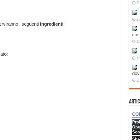
10
20
erviranno i seguenti
ingredienti
:
cas
11
ato;
1
dov
20
Artic