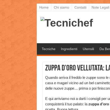
Home
Chi siamo
Contatti
Note Legali
Tecniche
Ingredienti
Utensili
Da Be
Zuppa d’oro vellutata: l
Quando arriva il freddo le zuppe sono le m
casa e magari vicino ad un bel caminetto
delle nuove zuppe… prima o poi finiscon
E qui arriviamo noi a darti i consigli p
conquisterà il tuo palato: la
zuppa d’oro 
ricetta. Buona lettura.