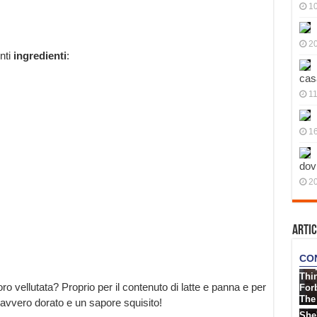
10
20
nti
ingredienti
:
cas
11
1
dov
20
Artic
 vellutata? Proprio per il contenuto di latte e panna e per
davvero dorato e un sapore squisito!