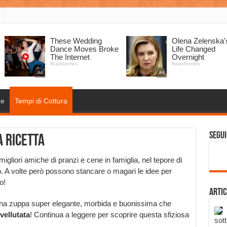
re
Tempi di Cottura
Segui
a ricetta
igliori amiche di pranzi e cene in famiglia, nel tepore di
. A volte però possono stancare o magari le idee per
o!
Artic
er una zuppa super elegante, morbida e buonissima che
vellutata
! Continua a leggere per scoprire questa sfiziosa
sott