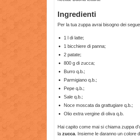
Ingredienti
Per la tua zuppa avrai bisogno dei segue
1 l di latte;
1 bicchiere di panna;
2 patate;
800 g di zucca;
Burro q.b.;
Parmigiano q.b.;
Pepe q.b.;
Sale q.b.;
Noce moscata da grattugiare q.b.;
Olio extra vergine di oliva q.b.
Hai capito come mai si chiama zuppa d’oro
la
zucca
. Insieme le daranno un colore 