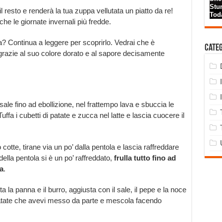
l resto e renderà la tua zuppa vellutata un piatto da re!
che le giornate invernali più fredde.
? Continua a leggere per scoprirlo. Vedrai che è
Cate
a grazie al suo colore dorato e al sapore decisamente
 sale fino ad ebollizione, nel frattempo lava e sbuccia le
Tuffa i cubetti di patate e zucca nel latte e lascia cuocere il
otte, tirane via un po’ dalla pentola e lascia raffreddare
della pentola si è un po’ raffreddato,
frulla tutto fino ad
a
.
a la panna e il burro, aggiusta con il sale, il pepe e la noce
patate che avevi messo da parte e mescola facendo