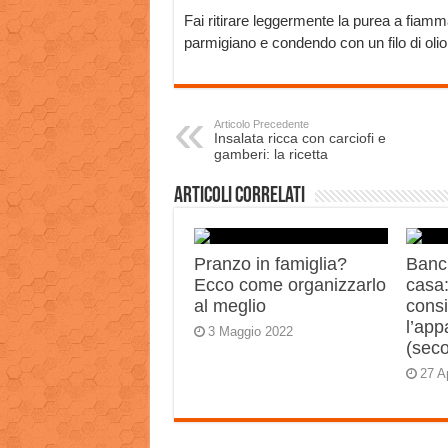
Fai ritirare leggermente la purea a fia
parmigiano e condendo con un filo di olio
Articolo Precedente
Insalata ricca con carciofi e
gamberi: la ricetta
Articoli correlati
Pranzo in famiglia?
Banch
Ecco come organizzarlo
casa:
al meglio
consi
l’app
3 Maggio 2022
(sec
27 A