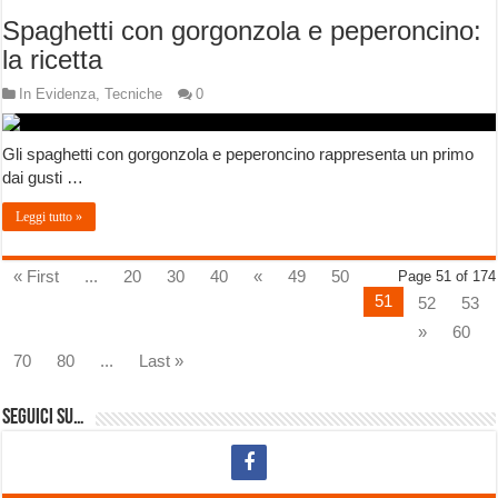
Spaghetti con gorgonzola e peperoncino:
la ricetta
In Evidenza
,
Tecniche
0
Gli spaghetti con gorgonzola e peperoncino rappresenta un primo
dai gusti …
Leggi tutto »
« First
...
20
30
40
«
49
50
Page 51 of 174
51
52
53
»
60
70
80
...
Last »
Seguici su…