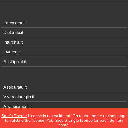
Forexiamo.it
Dietando.it
Inturchia.it
Ioverde.it
Sushipoint.it
Assicuratu.it
Viverealmeglio.it
Arrangiamoci.it
Sahifa Theme
License is not validated, Go to the theme options page
Tecnichef.it
to validate the license, You need a single license for each domain
name.