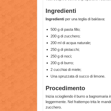
Ingredienti
Ingredienti
per una teglia di baklava:
500 g di pasta fillo;
200 g di zucchero;
200 ml di acqua naturale;
250 g di pistacchi;
250 g di noci;
200 g di burro;
2 cucchiai di miele;
Una spruzzata di succo di limone.
Procedimento
Inizia sciogliendo il burro a bagnomaria i
leggermente. Nel frattempo trita le mandor
zucchero.