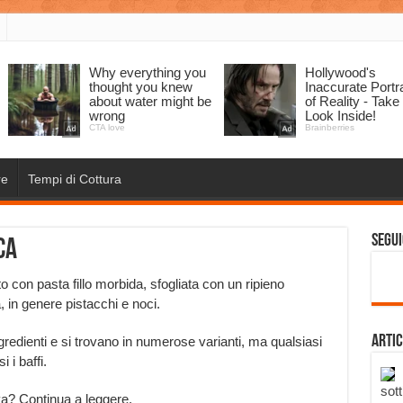
re
Tempi di Cottura
Segui
ca
o con pasta fillo morbida, sfogliata con un ripieno
, in genere pistacchi e noci.
Artic
redienti e si trovano in numerose varianti, ma qualsiasi
 i baffi.
sott
va? Continua a leggere.