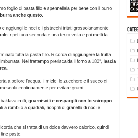
imo foglio di pasta fillo e spennellala per bene con il burro
burra anche questo.
e aggiungi le noci e i pistacchi tritati grossolanamente.
Cate
rralo, ripeti una seconda e una terza volta e poi metti la
inato tutta la pasta fillo. Ricorda di aggiungere la frutta
en imburrata. Nel frattempo preriscalda il forno a 180°,
lascia
rca.
a a bollore l’acqua, il miele, lo zucchero e il succo di
 e mescola continuamente per evitare grumi.
 baklava cotti,
guarniscili e cospargili con lo sciroppo
.
ati a rombi o a quadrati, ricoprili di granella di noci e
corda che si tratta di un dolce davvero calorico, quindi
 fine pasto.