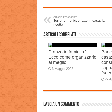
Articolo Precedente
Torrone morbido fatto in casa: la
ricetta
Articoli correlati
Pranzo in famiglia?
Banch
Ecco come organizzarlo
casa:
al meglio
consi
l’app
3 Maggio 2022
(sec
27 A
Lascia un commento