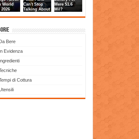
gorie
Da Bere
In Evidenza
Ingredienti
Tecniche
Tempi di Cottura
Utensili