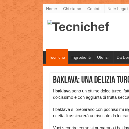
Home
Chi siamo
Contatti
Note Legali
Tecniche
Ingredienti
Utensili
Da Be
Baklava: una delizia tur
I
baklava
sono un ottimo dolce turco, fatt
dolcissimo e con aggiunta di frutta secca
I baklava si preparano con pochissimi ing
ricetta ti assicurerà un risultato da leccarsi
Vuoi scoprire come si preparano i bakla