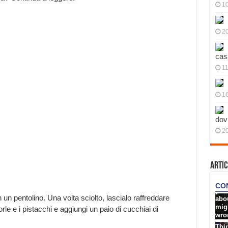
10
20
cas
11
1
dov
20
Artic
n un pentolino. Una volta sciolto, lascialo raffreddare
le e i pistacchi e aggiungi un paio di cucchiai di