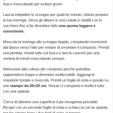
fuoco mescolando per evitare grumi.
Lascia intiepidire lo sciroppo per qualche minuto, intanto prepara
la tua meringa. Versa gli albumi in una ciotola e sbattili con lo
zucchero fino a far diventare tutto
una spuma leggera e
consistente.
Mescola la meringa allo sciroppo tiepido, compiendo movimenti
dal basso verso l’alto per evitare di smontare il composto. Prendi
una pentola, rimetti tutto sul fuoco e lascia cuocere per una
ventina di minuti mescolando sempre.
Attenzione alla cottura del composto perché potrebbe
rapprendersi troppo e diventare inutilizzabile. Aggiungi le
mandorle tostate e mescola. Prendi un foglio di ostia e posalo su
uno
stampo da 20×20 cm
. Versaci il composto e livella il tutto
con una spatola.
Cerca di ottenere una superficie il più omogenea possibile.
Ricopri con un secondo foglio di ostia e schiaccia con la spatola
per far aderire bene i due fogli di ostia al torrone.