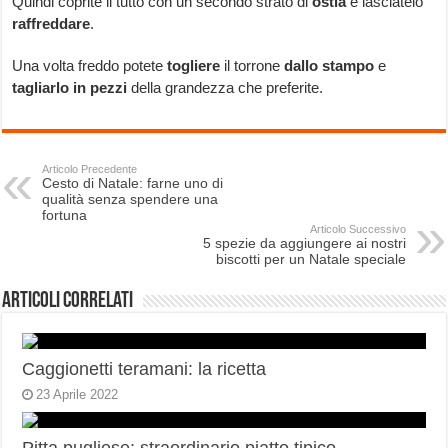
Quindi coprite il tutto con un secondo strato di
ostia
e lasciatelo
raffreddare
.
Una volta freddo potete
togliere
il torrone
dallo stampo
e
tagliarlo in pezzi
della grandezza che preferite.
Articolo Precedente
Cesto di Natale: farne uno di
qualità senza spendere una
fortuna
Articolo Successivo
5 spezie da aggiungere ai nostri
biscotti per un Natale speciale
Articoli correlati
Caggionetti teramani: la ricetta
23 Aprile 2022