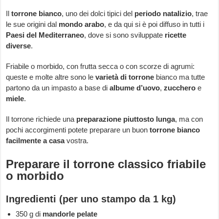
Il
torrone bianco
, uno dei dolci tipici del
periodo natalizio
, trae
le sue origini dal
mondo arabo
, e da qui si è poi diffuso in tutti i
Paesi del Mediterraneo
, dove si sono sviluppate
ricette
diverse
.
Friabile o morbido, con frutta secca o con scorze di agrumi:
queste e molte altre sono le
varietà di torrone
bianco ma tutte
partono da un impasto a base di
albume d’uovo
,
zucchero
e
miele
.
Il torrone richiede una
preparazione piuttosto lunga
, ma con
pochi accorgimenti potete preparare un buon
torrone bianco
facilmente a casa
vostra.
Preparare il torrone classico friabile
o morbido
Ingredienti (per uno stampo da 1 kg)
350 g di
mandorle pelate