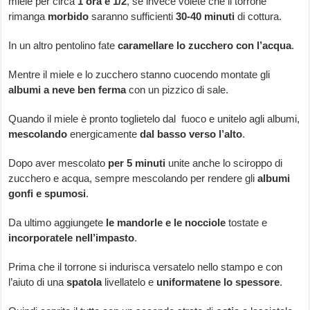
miele per circa
1 ora e 1/2
, se invece volete che il torrone
rimanga
morbido
saranno sufficienti
30-40 minuti
di cottura.
In un altro pentolino fate
caramellare lo zucchero con l’acqua
.
Mentre il miele e lo zucchero stanno cuocendo montate gli
albumi a neve ben ferma
con un pizzico di sale.
Quando il miele è pronto toglietelo dal fuoco e unitelo agli albumi,
mescolando
energicamente
dal basso verso l’alto
.
Dopo aver mescolato
per 5 minuti
unite anche lo sciroppo di
zucchero e acqua, sempre mescolando per rendere gli
albumi
gonfi e spumosi
.
Da ultimo aggiungete
le mandorle e le nocciole
tostate e
incorporatele nell’impasto
.
Prima che il torrone si indurisca versatelo nello stampo e con
l’aiuto di una
spatola
livellatelo e
uniformatene lo spessore
.