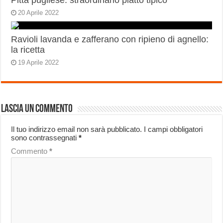
Pitta pugliese: straordinario piatto tipico
20 Aprile 2022
Ravioli lavanda e zafferano con ripieno di agnello:
la ricetta
19 Aprile 2022
Lascia un commento
Il tuo indirizzo email non sarà pubblicato.
I campi obbligatori
sono contrassegnati
*
Commento
*