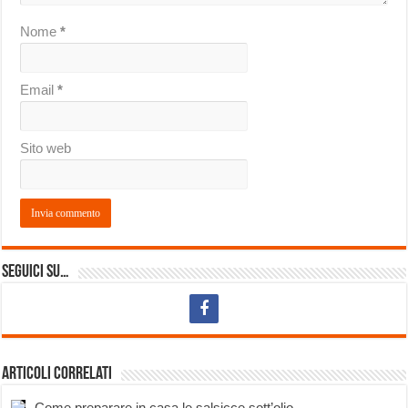
Nome
*
Email
*
Sito web
Seguici su…
Articoli correlati
Come preparare in casa le salsicce sott’olio