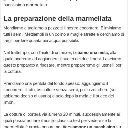
buonissima marmellata.
La preparazione della marmellata
Mondiamo e tagliamo a pezzetti il nostro cocomero. Eliminiamo
tutti i semi. Mettiamoli in un colino a maglie strette e cerchiamo di
fargli perdere quanta più acqua possibile.
Nel frattempo, con l’aiuto di un mixer,
tritiamo una mela,
alla
quale andremo ad aggiungere il succo dei due limoni. Lasciamo
questo preparato a riposare, mentre prepareremo gli utensili per
la cottura.
Prendiamo una pentola dal fondo spesso, aggiungiamo il
cocomero filtrato, asciutto e senza semi, poi lo zucchero (se
abbiamo deciso di usarlo) e solo dopo la mela e il succo dei
limoni.
La cottura ci porterà via almeno 20 minuti, successivamente ai
quali possiamo fare il nostro classico test per vedere se la
marmellata è pronta oppure no.
Versiamone un cucchiaino
su