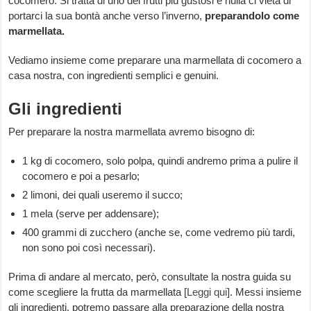
cocomero. Si tratta di uno dei frutti più gustosi e nulla ci vieta di
portarci la sua bontà anche verso l’inverno,
preparandolo come
marmellata.
Vediamo insieme come preparare una marmellata di cocomero a
casa nostra, con ingredienti semplici e genuini.
Gli ingredienti
Per preparare la nostra marmellata avremo bisogno di:
1 kg di cocomero, solo polpa, quindi andremo prima a pulire il
cocomero e poi a pesarlo;
2 limoni, dei quali useremo il succo;
1 mela (serve per addensare);
400 grammi di zucchero (anche se, come vedremo più tardi,
non sono poi così necessari).
Prima di andare al mercato, però, consultate la nostra guida su
come scegliere la frutta da marmellata [
Leggi qui
]. Messi insieme
gli ingredienti, potremo passare alla preparazione della nostra