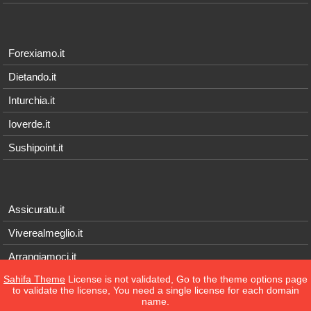
Forexiamo.it
Dietando.it
Inturchia.it
Ioverde.it
Sushipoint.it
Assicuratu.it
Viverealmeglio.it
Arrangiamoci.it
Sahifa Theme
License is not validated, Go to the theme options page
Tecnichef.it
to validate the license, You need a single license for each domain
name.