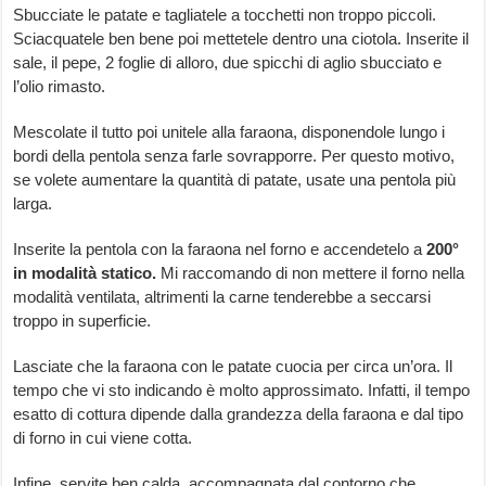
Sbucciate le patate e tagliatele a tocchetti non troppo piccoli.
Sciacquatele ben bene poi mettetele dentro una ciotola. Inserite il
sale, il pepe, 2 foglie di alloro, due spicchi di aglio sbucciato e
l’olio rimasto.
Mescolate il tutto poi unitele alla faraona, disponendole lungo i
bordi della pentola senza farle sovrapporre. Per questo motivo,
se volete aumentare la quantità di patate, usate una pentola più
larga.
Inserite la pentola con la faraona nel forno e accendetelo a
200°
in modalità statico.
Mi raccomando di non mettere il forno nella
modalità ventilata, altrimenti la carne tenderebbe a seccarsi
troppo in superficie.
Lasciate che la faraona con le patate cuocia per circa un’ora. Il
tempo che vi sto indicando è molto approssimato. Infatti, il tempo
esatto di cottura dipende dalla grandezza della faraona e dal tipo
di forno in cui viene cotta.
Infine, servite ben calda, accompagnata dal contorno che