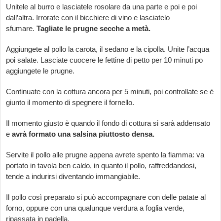
Unitele al burro e lasciatele rosolare da una parte e poi e poi
dall’altra. Irrorate con il bicchiere di vino e lasciatelo
sfumare.
Tagliate le prugne secche a metà.
Aggiungete al pollo la carota, il sedano e la cipolla. Unite l’acqua
poi salate. Lasciate cuocere le fettine di petto per 10 minuti po
aggiungete le prugne.
Continuate con la cottura ancora per 5 minuti, poi controllate se è
giunto il momento di spegnere il fornello.
Il momento giusto è quando il fondo di cottura si sarà addensato
e
avrà formato una salsina piuttosto densa.
Servite il pollo alle prugne appena avrete spento la fiamma: va
portato in tavola ben caldo, in quanto il pollo, raffreddandosi,
tende a indurirsi diventando immangiabile.
Il pollo così preparato si può accompagnare con delle patate al
forno, oppure con una qualunque verdura a foglia verde,
ripassata in padella.