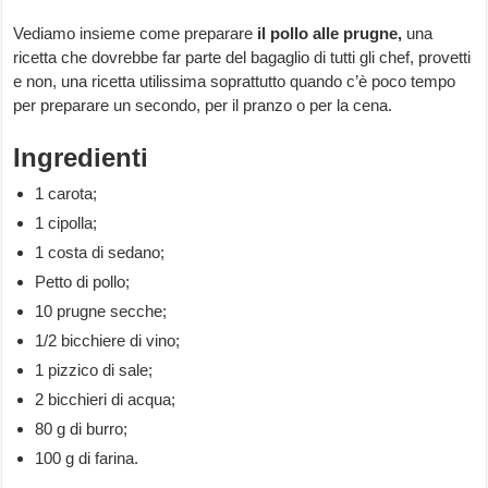
Vediamo insieme come preparare
il pollo alle prugne,
una
ricetta che dovrebbe far parte del bagaglio di tutti gli chef, provetti
e non, una ricetta utilissima soprattutto quando c’è poco tempo
per preparare un secondo, per il pranzo o per la cena.
Ingredienti
1 carota;
1 cipolla;
1 costa di sedano;
Petto di pollo;
10 prugne secche;
1/2 bicchiere di vino;
1 pizzico di sale;
2 bicchieri di acqua;
80 g di burro;
100 g di farina.