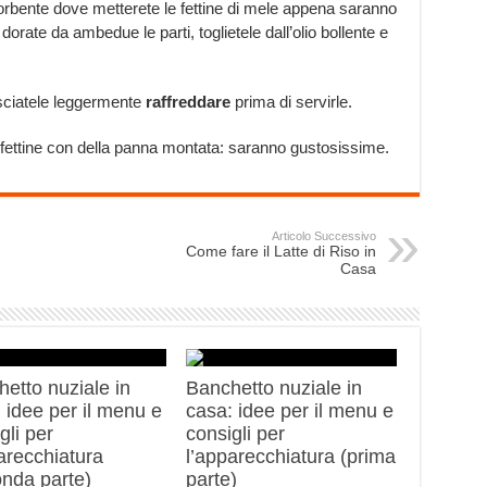
orbente dove metterete le fettine di mele appena saranno
 dorate da ambedue le parti, toglietele dall’olio bollente e
asciatele leggermente
raffreddare
prima di servirle.
 fettine con della panna montata: saranno gustosissime.
Articolo Successivo
Come fare il Latte di Riso in
Casa
etto nuziale in
Banchetto nuziale in
 idee per il menu e
casa: idee per il menu e
gli per
consigli per
arecchiatura
l’apparecchiatura (prima
onda parte)
parte)