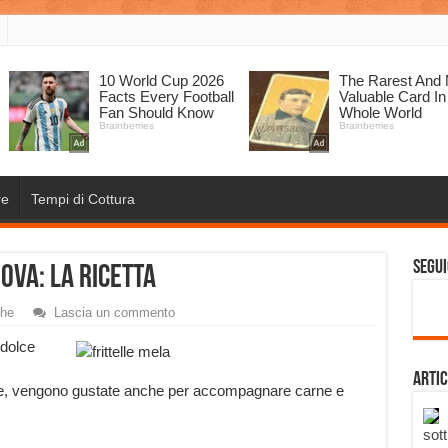
re
Tempi di Cottura
Segui
ova: la Ricetta
che
Lascia un commento
 dolce
Artic
dige, vengono gustate anche per accompagnare carne e
sott