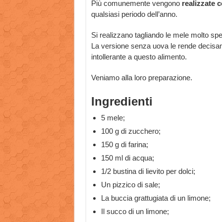
Più comunemente vengono
realizzate 
qualsiasi periodo dell’anno.
Si realizzano tagliando le mele molto spes
La versione senza uova le rende decisame
intollerante a questo alimento.
Veniamo alla loro preparazione.
Ingredienti
5 mele;
100 g di zucchero;
150 g di farina;
150 ml di acqua;
1/2 bustina di lievito per dolci;
Un pizzico di sale;
La buccia grattugiata di un limone;
Il succo di un limone;