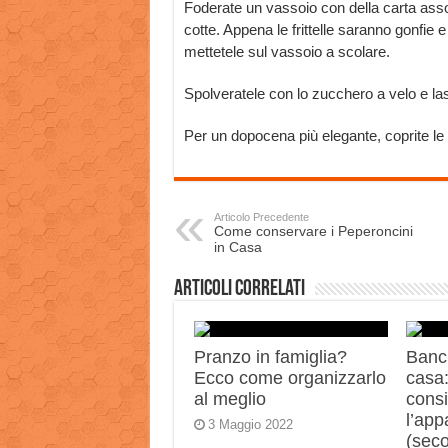
Foderate un vassoio con della carta ass
cotte. Appena le frittelle saranno gonfie e
mettetele sul vassoio a scolare.
Spolveratele con lo zucchero a velo e l
Per un dopocena più elegante, coprite le
Articolo Precedente
Come conservare i Peperoncini
in Casa
Articoli correlati
Pranzo in famiglia?
Banch
Ecco come organizzarlo
casa:
al meglio
consi
l’app
3 Maggio 2022
(sec