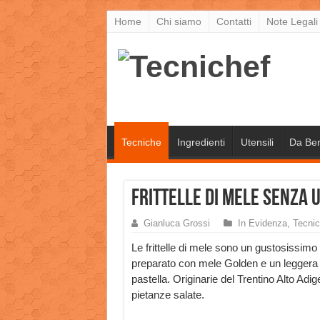
Home
Chi siamo
Contatti
Note Legali
Tecniche
Ingredienti
Utensili
Da Be
Frittelle di Mele senza U
Gianluca Grossi
In Evidenza
,
Tecni
Le frittelle di mele sono un gustosissimo
preparato con mele Golden e un leggera
pastella. Originarie del Trentino Alto A
pietanze salate.