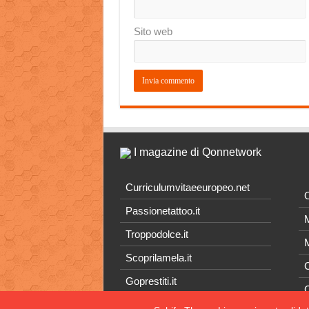
Sito web
I magazine di Qonnetwork
Curriculumvitaeeuropeo.net
O
Passionetattoo.it
M
Troppodolce.it
M
Scoprilamela.it
C
Goprestiti.it