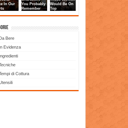
gorie
Da Bere
In Evidenza
Ingredienti
Tecniche
Tempi di Cottura
Utensili