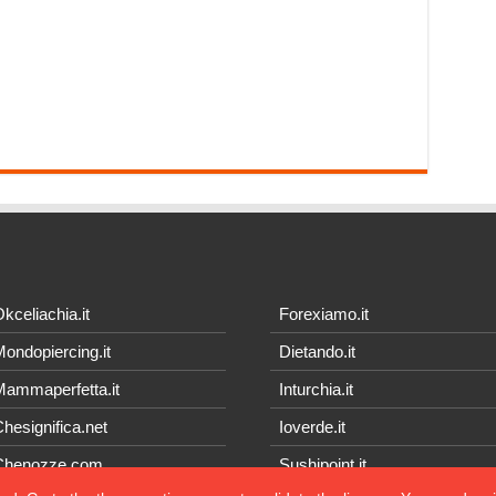
kceliachia.it
Forexiamo.it
ondopiercing.it
Dietando.it
ammaperfetta.it
Inturchia.it
hesignifica.net
Ioverde.it
Chenozze.com
Sushipoint.it