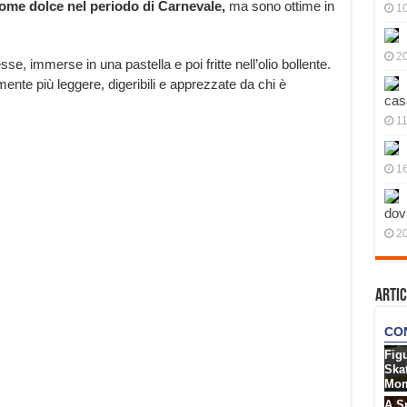
come dolce nel periodo di Carnevale,
ma sono ottime in
10
20
se, immerse in una pastella e poi fritte nell’olio bollente.
nte più leggere, digeribili e apprezzate da chi è
cas
11
1
dov
20
Artic