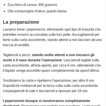
Zucchero di canna: 300 grammi;
Olio extravergine d’oliva: quanto basta.
La preparazione
Laviamo bene i peperoncini, eliminando ogni tipo di impurità che
potrebbe essersi accumulata sulla loro pelle. Asciughiamoli per
bene sulla carta assorbente, stando attenti a non lasciare alcuna
traccia di umidità.
Tagliamoli a pezzi,
stando molto attenti a non toccarci gli
occhi o il naso durante l’operazione
. Lasciamoli tagliati sulla
carta assorbente, all’aria aperta, per circa 6 ore, attendendo che
il liquido venga assorbito quasi completamente da quest’ultima.
Sostituiamo la carta e ripetiamo l’operazione, per altre 6 ore.
Dopodiché mettiamoli per la terza volta sulla carta assorbente.
cospargiamoli di sale e lasciamoli a riposare per 24 ore.
I
peperoncini dunque si mostreranno completamente
disidratati
. Prepariamo una pentola con zucchero, aceto e sale