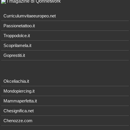
I magazine di Qonnetwork
Curriculumvitaeeuropeo.net
Passionetattoo.it
Troppodolce.it
Scoprilamela.it
Goprestiti.it
Okceliachia.it
Mondopiercing.it
Mammaperfetta.it
Chesignifica.net
Chenozze.com