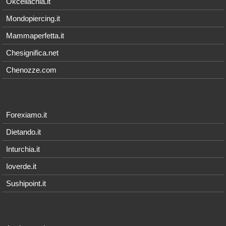
Okceliachia.it
Mondopiercing.it
Mammaperfetta.it
Chesignifica.net
Chenozze.com
Forexiamo.it
Dietando.it
Inturchia.it
Ioverde.it
Sushipoint.it