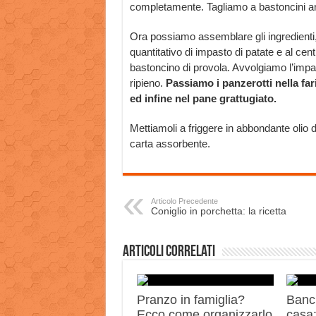
completamente. Tagliamo a bastoncini an
Ora possiamo assemblare gli ingredienti
quantitativo di impasto di patate e al cent
bastoncino di provola. Avvolgiamo l’impa
ripieno.
Passiamo i panzerotti nella far
ed infine nel pane grattugiato.
Mettiamoli a friggere in abbondante olio 
carta assorbente.
Articolo Precedente
Coniglio in porchetta: la ricetta
Articoli correlati
Pranzo in famiglia?
Banch
Ecco come organizzarlo
casa: