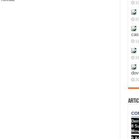
10
20
cas
11
1
dov
20
;
Artic