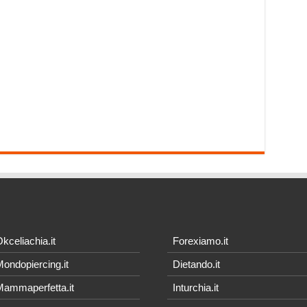
kceliachia.it
Forexiamo.it
ondopiercing.it
Dietando.it
ammaperfetta.it
Inturchia.it