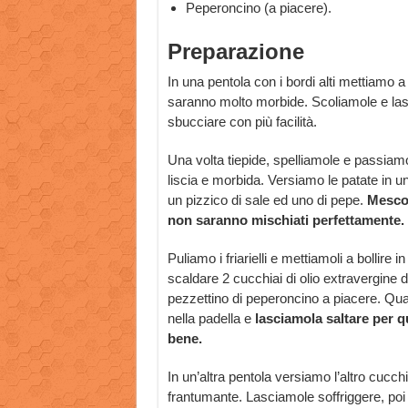
Peperoncino (a piacere).
Preparazione
In una pentola con i bordi alti mettiamo 
saranno molto morbide. Scoliamole e lasc
sbucciare con più facilità.
Una volta tiepide, spelliamole e passia
liscia e morbida. Versiamo le patate in u
un pizzico di sale ed uno di pepe.
Mescol
non saranno mischiati perfettamente.
Puliamo i friarielli e mettiamoli a bollire
scaldare 2 cucchiai di olio extravergine d
pezzettino di peperoncino a piacere. Qu
nella padella e
lasciamola saltare per q
bene.
In un’altra pentola versiamo l’altro cucch
frantumante. Lasciamole soffriggere, poi