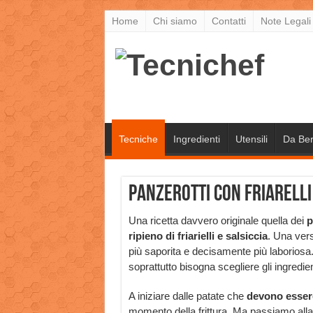
Home
Chi siamo
Contatti
Note Legali
Tecniche
Ingredienti
Utensili
Da Be
Panzerotti con friarelli 
Una ricetta davvero originale quella dei
p
ripieno di friarielli e salsiccia
. Una ver
più saporita e decisamente più laborios
soprattutto bisogna scegliere gli ingredien
A iniziare dalle patate che
devono essere
momento della frittura. Ma passiamo alla 