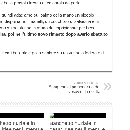
che la provola fresca e teniamola da parte.
, quindi adagiamo sul palmo della mano un piccolo
ro disponiamo i friarielli, un cucchiaio di salsiccia e un
sto su se stesso in modo da imprigionare per bene il
ina, poi nell’ultimo uovo rimasto dopo averlo sbattuto
di semi bollente e poi a scolare su un vassoio foderato di
Articolo Successivo
Spaghetti al pomodorino del
vesuvio: la ricetta
etto nuziale in
Banchetto nuziale in
 idee per il menu e
casa: idee per il menu e