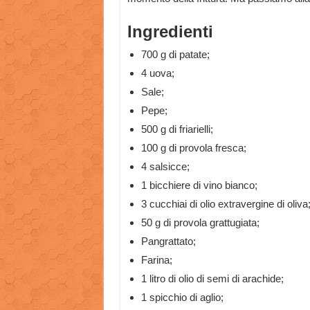
Ingredienti
700 g di patate;
4 uova;
Sale;
Pepe;
500 g di friarielli;
100 g di provola fresca;
4 salsicce;
1 bicchiere di vino bianco;
3 cucchiai di olio extravergine di oliva
50 g di provola grattugiata;
Pangrattato;
Farina;
1 litro di olio di semi di arachide;
1 spicchio di aglio;