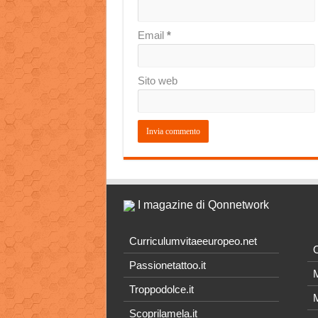
Email
*
Sito web
I magazine di Qonnetwork
Curriculumvitaeeuropeo.net
O
Passionetattoo.it
M
Troppodolce.it
M
Scoprilamela.it