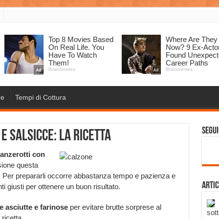
re
Tempi di Cottura
Segui
e salsicce: la ricetta
anzerotti con
sione questa
a. Per prepararli occorre abbastanza tempo e pazienza e
Artic
ti giusti per ottenere un buon risultato.
 asciutte e farinose
per evitare brutte sorprese al
sott
ricetta.