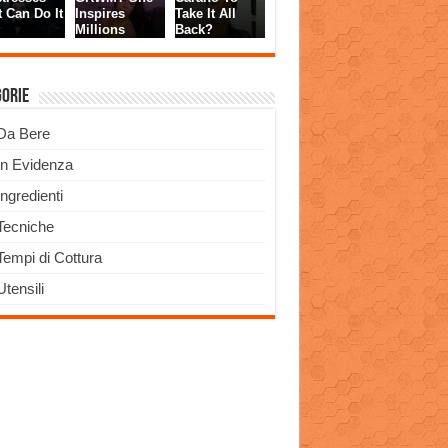
gorie
Da Bere
In Evidenza
Ingredienti
Tecniche
Tempi di Cottura
Utensili