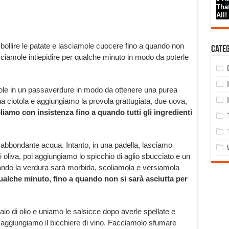
a bollire le patate e lasciamole cuocere fino a quando non
Cate
iamole intiepidire per qualche minuto in modo da poterle
mole in un passaverdure in modo da ottenere una purea
na ciotola e aggiungiamo la provola grattugiata, due uova,
iamo con insistenza fino a quando tutti gli ingredienti
 in abbondante acqua. Intanto, in una padella, lasciamo
i oliva, poi aggiungiamo lo spicchio di aglio sbucciato e un
ando la verdura sarà morbida, scoliamola e versiamola
ualche minuto, fino a quando non si sarà asciutta per
iaio di olio e uniamo le salsicce dopo averle spellate e
 aggiungiamo il bicchiere di vino. Facciamolo sfumare