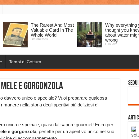
e
Tempi di Cottura
Segui
e mele e gorgonzola
tivo davvero unico e speciale? Vuoi preparare qualcosa
anere nella storia degli aperitivi più deliziosi di
Artic
ero unica e speciale, quasi dal sapore gourmet! Ecco per
mele e gorgonzola
, perfette per un aperitivo unico nel suo
sott
bollicine di accompagnamento.