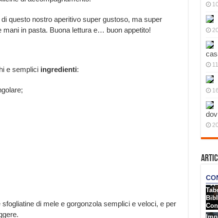
10
a di questo nostro aperitivo super gustoso, ma super
e mani in pasta. Buona lettura e… buon appetito!
20
cas
11
chi e semplici
ingredienti
:
ngolare;
1
dov
20
Artic
sfogliatine di mele e gorgonzola semplici e veloci, e per
ggere.