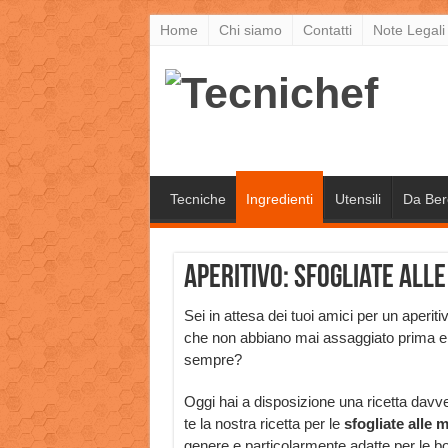
Home
Chi siamo
Contatti
Note Legali
Tecniche
Ingredienti
Utensili
Da Ber
Aperitivo: sfogliate all
Sei in attesa dei tuoi amici per un aperi
che non abbiano mai assaggiato prima e rim
sempre?
Oggi hai a disposizione una ricetta davv
te la nostra ricetta per le
sfogliate alle 
genere e particolarmente adatte per le 