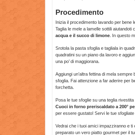
Procedimento
Inizia il procedimento lavando per bene l
Taglia le mele a lamelle sottili aiutandot
acqua e il succo di limone
. In questo 
Srotola la pasta sfoglia e tagliala in qu
quadratini su un piano da lavoro e aggiun
una po’ di maggiorana.
Aggiungi un’altra fettina di mela sempre b
sfoglia. Fai attenzione a far aderire per be
forchetta.
Posa le tue sfoglie su una teglia rivestita
Cuoci in forno preriscaldato a 200° pe
per essere gustato! Servi le tue sfogliat
Vedrai che i tuoi amici impazziranno e ti
preparato un vero piatto gourmet per il tuo