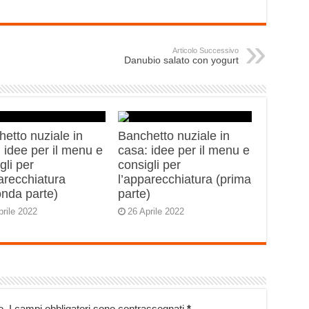
Articolo Successivo
Danubio salato con yogurt
etto nuziale in
Banchetto nuziale in
 idee per il menu e
casa: idee per il menu e
gli per
consigli per
arecchiatura
l’apparecchiatura (prima
onda parte)
parte)
prile 2022
26 Aprile 2022
o.
I campi obbligatori sono contrassegnati
*