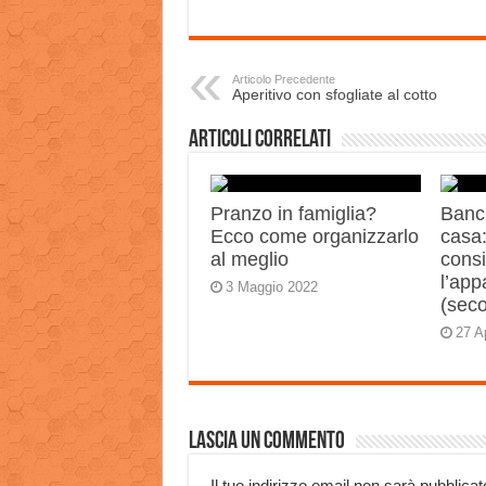
Articolo Precedente
Aperitivo con sfogliate al cotto
Articoli correlati
Pranzo in famiglia?
Banch
Ecco come organizzarlo
casa:
al meglio
consi
l’app
3 Maggio 2022
(sec
27 A
Lascia un commento
Il tuo indirizzo email non sarà pubblicat