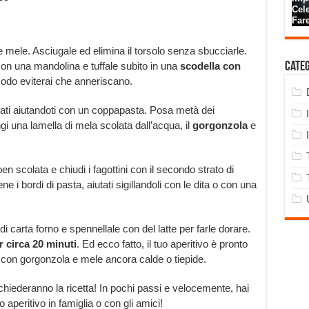
e mele. Asciugale ed elimina il torsolo senza sbucciarle.
i con una mandolina e tuffale subito in una
scodella con
Cate
modo eviterai che anneriscano.
adrati aiutandoti con un coppapasta. Posa metà dei
gi una lamella di mela scolata dall’acqua, il
gorgonzola
e
en scolata e chiudi i fagottini con il secondo strato di
ne i bordi di pasta, aiutati sigillandoli con le dita o con una
 di carta forno e spennellale con del latte per farle dorare.
r circa 20 minuti
. Ed ecco fatto, il tuo aperitivo è pronto
e con gorgonzola e mele ancora calde o tiepide.
 chiederanno la ricetta! In pochi passi e velocemente, hai
 aperitivo in famiglia o con gli amici!