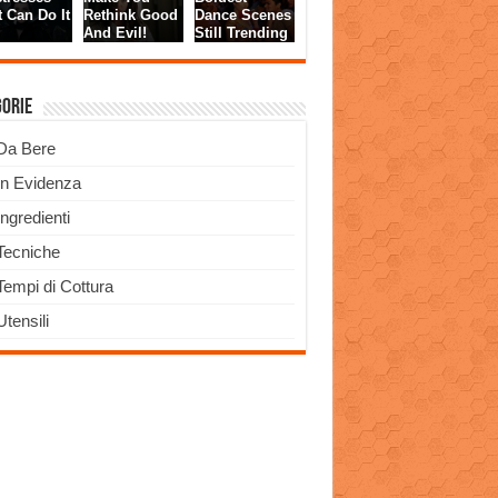
gorie
Da Bere
In Evidenza
Ingredienti
Tecniche
Tempi di Cottura
Utensili