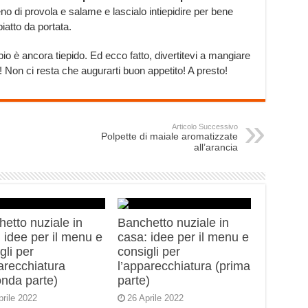
ieno di provola e salame e lascialo intiepidire per bene
iatto da portata.
o è ancora tiepido. Ed ecco fatto, divertitevi a mangiare
ia! Non ci resta che augurarti buon appetito! A presto!
Articolo Successivo
Polpette di maiale aromatizzate
all’arancia
etto nuziale in
Banchetto nuziale in
 idee per il menu e
casa: idee per il menu e
gli per
consigli per
arecchiatura
l’apparecchiatura (prima
onda parte)
parte)
prile 2022
26 Aprile 2022