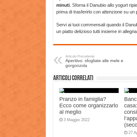
minuti
. Sforna il Danubio allo yogurt rip
prima di trasferirlo con attenzione su un p
Servi ai tuoi commensali quando il Danubi
un piatto delizioso tutti insieme in allegr
Articolo Precedente
Aperitivo: sfogliate alle mele e
gorgonzola
Articoli correlati
Pranzo in famiglia?
Banch
Ecco come organizzarlo
casa:
al meglio
consi
l’app
3 Maggio 2022
(sec
27 A