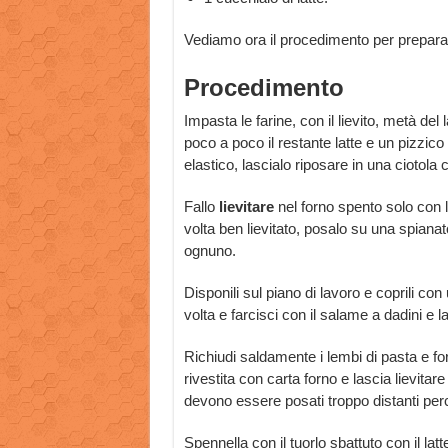
Vediamo ora il procedimento per preparar
Procedimento
Impasta le farine, con il lievito, metà del
poco a poco il restante latte e un pizzico
elastico, lascialo riposare in una ciotola 
Fallo
lievitare
nel forno spento solo con l
volta ben lievitato, posalo su una spianato
ognuno.
Disponili sul piano di lavoro e coprili co
volta e farcisci con il salame a dadini e l
Richiudi saldamente i lembi di pasta e form
rivestita con carta forno e lascia lievit
devono essere posati troppo distanti perch
Spennella con il tuorlo sbattuto con il lat