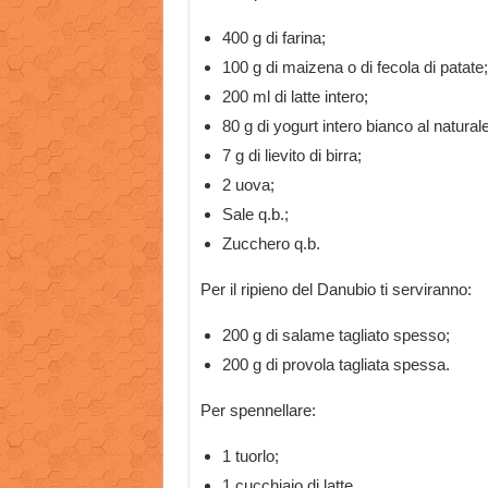
400 g di farina;
100 g di maizena o di fecola di patate;
200 ml di latte intero;
80 g di yogurt intero bianco al naturale
7 g di lievito di birra;
2 uova;
Sale q.b.;
Zucchero q.b.
Per il ripieno del Danubio ti serviranno:
200 g di salame tagliato spesso;
200 g di provola tagliata spessa.
Per spennellare:
1 tuorlo;
1 cucchiaio di latte.