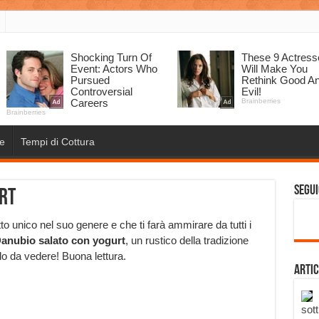
e
Tempi di Cottura
Segui
rt
to unico nel suo genere e che ti farà ammirare da tutti i
anubio salato con yogurt
, un rustico della tradizione
lo da vedere! Buona lettura.
Artic
sott