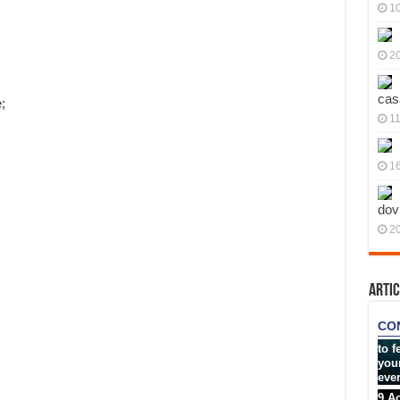
10
20
cas
;
11
1
dov
20
Artic