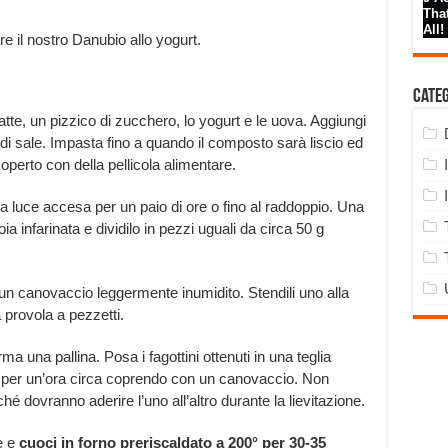
e il nostro Danubio allo yogurt.
Cate
 latte, un pizzico di zucchero, lo yogurt e le uova. Aggiungi
 di sale. Impasta fino a quando il composto sarà liscio ed
coperto con della pellicola alimentare.
a luce accesa per un paio di ore o fino al raddoppio. Una
ia infarinata e dividilo in pezzi uguali da circa 50 g
n un canovaccio leggermente inumidito. Stendili uno alla
a provola a pezzetti.
a una pallina. Posa i fagottini ottenuti in una teglia
are per un’ora circa coprendo con un canovaccio. Non
é dovranno aderire l’uno all’altro durante la lievitazione.
te e
cuoci in forno preriscaldato a 200° per 30-35