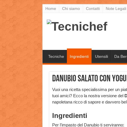
Home
Chi siamo
Contatti
Note Legali
Tecniche
Ingredienti
Utensili
Da Ber
Danubio salato con yogu
Vuoi una ricetta specialissima per un piat
tuoi amici? Ecco la nostra versione del
D
napoletana ricco di sapore e davvero bel
Ingredienti
Per l’impasto del Danubio ti serviranno: