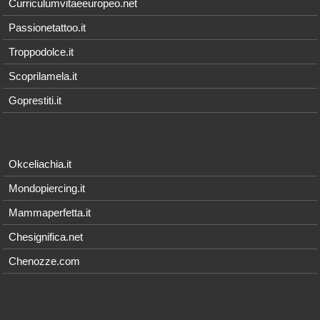
Curriculumvitaeeuropeo.net
Passionetattoo.it
Troppodolce.it
Scoprilamela.it
Goprestiti.it
Okceliachia.it
Mondopiercing.it
Mammaperfetta.it
Chesignifica.net
Chenozze.com