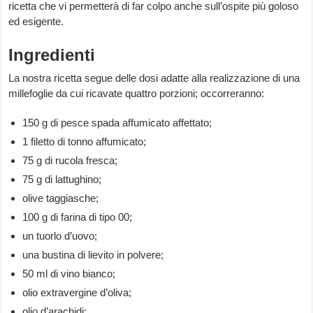
ricetta che vi permetterà di far colpo anche sull’ospite più goloso
ed esigente.
Ingredienti
La nostra ricetta segue delle dosi adatte alla realizzazione di una
millefoglie da cui ricavate quattro porzioni; occorreranno:
150 g di pesce spada affumicato affettato;
1 filetto di tonno affumicato;
75 g di rucola fresca;
75 g di lattughino;
olive taggiasche;
100 g di farina di tipo 00;
un tuorlo d’uovo;
una bustina di lievito in polvere;
50 ml di vino bianco;
olio extravergine d’oliva;
olio d’arachidi;