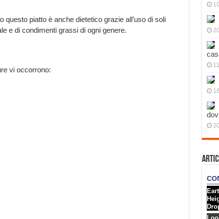
10
questo piatto è anche dietetico grazie all’uso di soli
sale e di condimenti grassi di ogni genere.
20
cas
11
ure vi occorrono:
1
dov
20
Artic