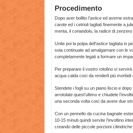
Procedimento
Dopo aver bollito l’astice ed averne estrat
carote ed i cetrioli tagliati finemente a julie
menta, il coriandolo, la radice di zenzero g
Unite poi la polpa dell’astice tagliata in 
soia continuate ad amalgamare con le vos
completamente legati a formare un imp
Per preparare il vostro rotolino vi servirà 
acqua calda così da renderli più morbidi e
Stendete i fogli su un piano liscio e dopo
arrotolate quest’ultimo e chiudete l’invol
una seconda volta così da avere due strati 
Con un pennello da cucina bagnate esterna
10-15 minuti quindi servite l’involtino i
creando delle piccole porzioni cilindriche 