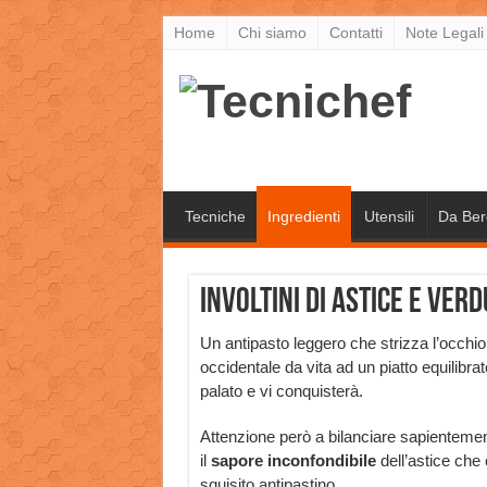
Home
Chi siamo
Contatti
Note Legali
Tecniche
Ingredienti
Utensili
Da Ber
Involtini di astice e verd
Un antipasto leggero che strizza l’occhi
occidentale da vita ad un piatto equilibr
palato e vi conquisterà.
Attenzione però a bilanciare sapientemen
il
sapore
inconfondibile
dell’astice che
squisito antipastino.