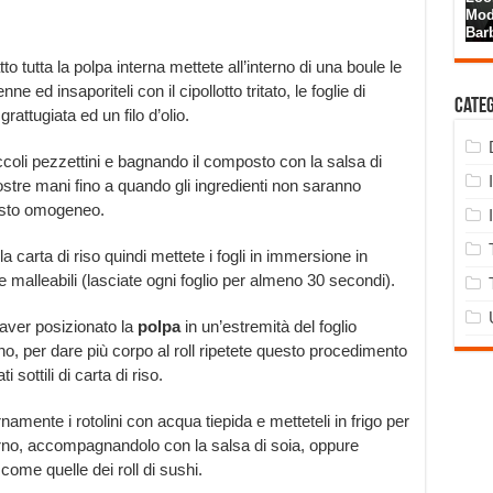
to tutta la polpa interna mettete all’interno di una boule le
nne ed insaporiteli con il cipollotto tritato, le foglie di
Cate
rattugiata ed un filo d’olio.
piccoli pezzettini e bagnando il composto con la salsa di
tre mani fino a quando gli ingredienti non saranno
asto omogeneo.
la carta di riso quindi mettete i fogli in immersione in
 malleabili (lasciate ogni foglio per almeno 30 secondi).
 aver posizionato la
polpa
in un’estremità del foglio
tino, per dare più corpo al roll ripetete questo procedimento
sottili di carta di riso.
mente i rotolini con acqua tiepida e metteteli in frigo per
nterno, accompagnandolo con la salsa di soia, oppure
come quelle dei roll di sushi.