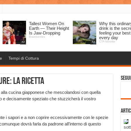
e
Tempi di Cottura
Segui
ure: la ricetta
o alla cucina giapponese che mescolandosi con quella
ato e decisamente speziato che stuzzicherà il vostro
Artic
te i sapori e a non coprire eccessivamente con le spezie
 comunque dovrà farla da padrone all’interno di questo
sott