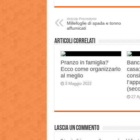
Articolo Precedente
Millefoglie di spada e tonno
affumicati
Articoli correlati
Pranzo in famiglia?
Banch
Ecco come organizzarlo
casa:
al meglio
consi
l’app
3 Maggio 2022
(sec
27 A
Lascia un commento