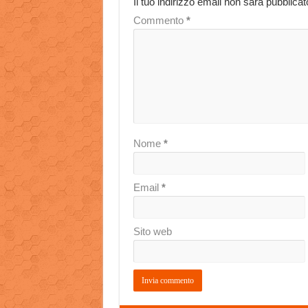
Il tuo indirizzo email non sarà pubblicat
Commento
*
Nome
*
Email
*
Sito web