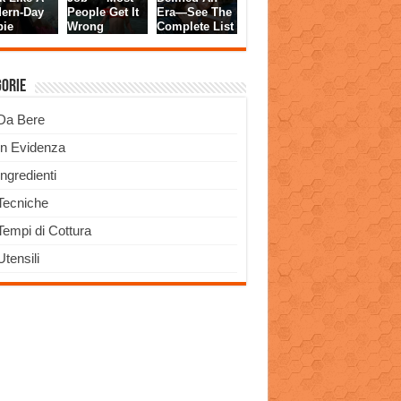
gorie
Da Bere
In Evidenza
Ingredienti
Tecniche
Tempi di Cottura
Utensili