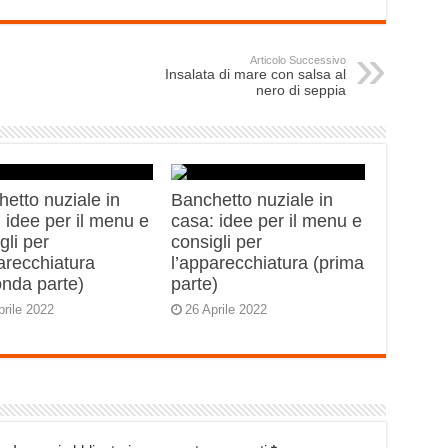
Articolo Successivo
Insalata di mare con salsa al
nero di seppia
etto nuziale in
Banchetto nuziale in
 idee per il menu e
casa: idee per il menu e
gli per
consigli per
arecchiatura
l’apparecchiatura (prima
onda parte)
parte)
prile 2022
26 Aprile 2022