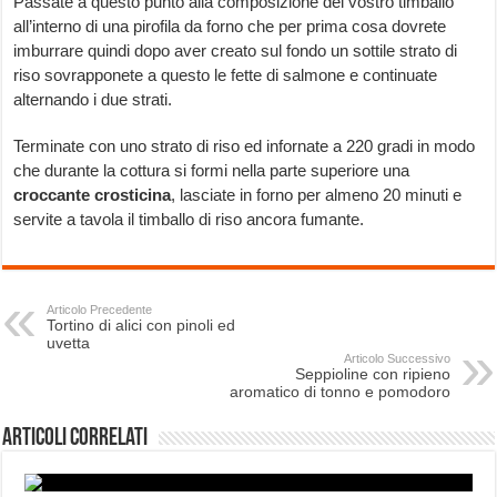
Passate a questo punto alla composizione del vostro timballo
all’interno di una pirofila da forno che per prima cosa dovrete
imburrare quindi dopo aver creato sul fondo un sottile strato di
riso sovrapponete a questo le fette di salmone e continuate
alternando i due strati.
Terminate con uno strato di riso ed infornate a 220 gradi in modo
che durante la cottura si formi nella parte superiore una
croccante
crosticina
, lasciate in forno per almeno 20 minuti e
servite a tavola il timballo di riso ancora fumante.
Articolo Precedente
Tortino di alici con pinoli ed
uvetta
Articolo Successivo
Seppioline con ripieno
aromatico di tonno e pomodoro
Articoli correlati