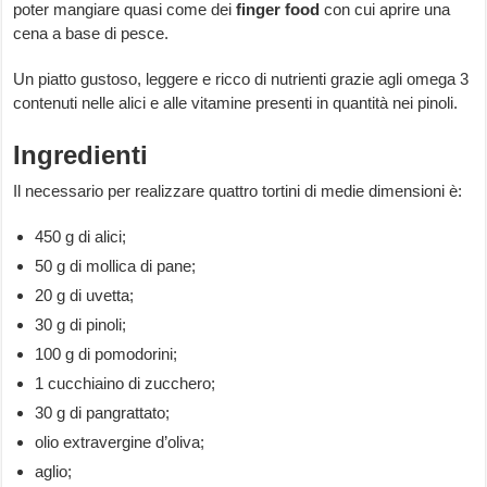
poter mangiare quasi come dei
finger
food
con cui aprire una
cena a base di pesce.
Un piatto gustoso, leggere e ricco di nutrienti grazie agli omega 3
contenuti nelle alici e alle vitamine presenti in quantità nei pinoli.
Ingredienti
Il necessario per realizzare quattro tortini di medie dimensioni è:
450 g di alici;
50 g di mollica di pane;
20 g di uvetta;
30 g di pinoli;
100 g di pomodorini;
1 cucchiaino di zucchero;
30 g di pangrattato;
olio extravergine d’oliva;
aglio;