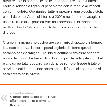
mettere solo la parte delle foglie scartando il resto, trita anche
l’aglio e schiaccia i grani di pepe verde con le mani o aiutandoti
con un
mortaio
. Ora riunisci tutte le spezie in una piccola ciotola
e tieni da parte. Accendi il forno a 200° e nel frattempo adagia in
una pirofila le ali di pollo ed elimina l’eccesso della marinatura,
metti sul fondo l’olio e il restante bicchiere di
vino
e un bicchiere
di brodo.
Ora non ti rimane che spolverare con il mix di spezie e infornare
le alette: osserva il colore, potrai toglierle dal forno quando
saranno ben
dorate
; se il liquido di cottura si dovesse seccare,
unisci del brodo. Le tue ali di pollo sono pronte, adagiale in un bel
piatto da portata, cospargi con del
prezzemolo fresco
tritato e
servi ben calde, mettendo sopra anche il fondo di cottura che si
sarà creato nella pirofila.
Articolo Precedente
Ciambellone salato con provola
affumicata, cotto e olive: la
ricetta