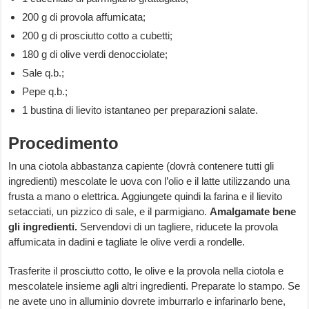
200 g di provola affumicata;
200 g di prosciutto cotto a cubetti;
180 g di olive verdi denocciolate;
Sale q.b.;
Pepe q.b.;
1 bustina di lievito istantaneo per preparazioni salate.
Procedimento
In una ciotola abbastanza capiente (dovrà contenere tutti gli
ingredienti) mescolate le uova con l’olio e il latte utilizzando una
frusta a mano o elettrica. Aggiungete quindi la farina e il lievito
setacciati, un pizzico di sale, e il parmigiano.
Amalgamate bene
gli ingredienti.
Servendovi di un tagliere, riducete la provola
affumicata in dadini e tagliate le olive verdi a rondelle.
Trasferite il prosciutto cotto, le olive e la provola nella ciotola e
mescolatele insieme agli altri ingredienti. Preparate lo stampo. Se
ne avete uno in alluminio dovrete imburrarlo e infarinarlo bene,